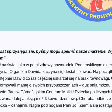
wiat sprzy­sięga się, byśmy mog­li spełnić nasze marzenie.
Wy
ym”
.
na świat jako w pełni zdrowy noworodek. Pod troskliwym okie
oku życia. Organizm Dawida zaczyna się destabilizować. Na począ
Następnie Dawid co raz częściej uskarżał się na brak równowagi
informowali mamę o swoich przypuszczeniach – guz pnia mózgu 
c. Tam w Górnośląskim Centrum Matki i Dziecka po licznych 
 zwaną dalej ataksją móżdżkowo-rdzeniową. Choroba odbierze 
cka – oznajmili. Nagle pod nogami Pani Joli Ziemia się rozstą