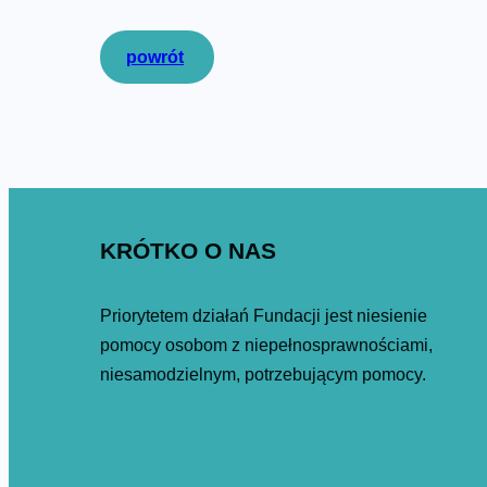
powrót
KRÓTKO O NAS
Priorytetem działań Fundacji jest niesienie
pomocy osobom z niepełnosprawnościami,
niesamodzielnym, potrzebującym pomocy.