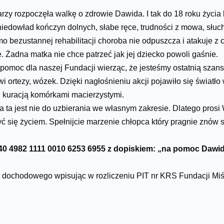
rzy rozpoczęła walkę o zdrowie Dawida. I tak do 18 roku życia 
iedowład kończyn dolnych, słabe ręce, trudności z mowa, słu
o bezustannej rehabilitacji choroba nie odpuszcza i atakuje z c
ę. Żadna matka nie chce patrzeć jak jej dziecko powoli gaśnie.
 pomoc dla naszej Fundacji wierząc, że jesteśmy ostatnią szan
i ortezy, wózek. Dzięki nagłośnieniu akcji pojawiło się światł
 kuracją komórkami macierzystymi.
wota ta jest nie do uzbierania we własnym zakresie. Dlatego pr
ć się życiem. Spełnijcie marzenie chłopca który pragnie znów 
40 4982 1111 0010 6253 6955 z dopiskiem: „na pomoc Dawi
dochodowego wpisując w rozliczeniu PIT nr KRS Fundacji Mi