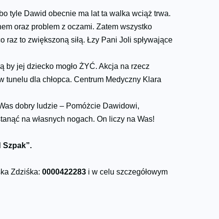
bo tyle Dawid obecnie ma lat ta walka wciąż trwa.
chem oraz problem z oczami. Zatem wszystko
o raz to zwiększoną siłą. Łzy Pani Joli spływające
są by jej dziecko mogło ŻYĆ. Akcja na rzecz
o w tunelu dla chłopca. Centrum Medyczny Klara
osi Was dobry ludzie – Pomóżcie Dawidowi,
stanąć na własnych nogach. On liczy na Was!
d Szpak”.
śka Zdziśka:
0000422283
i w celu szczegółowym