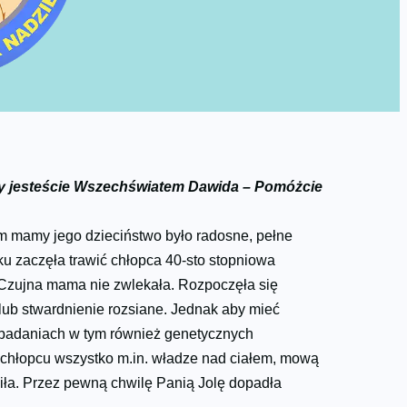
 jesteście Wszechświatem Dawida – Pomóżcie
m mamy jego dzieciństwo było radosne, pełne
tku zaczęła trawić chłopca 40-sto stopniowa
. Czujna mama nie zwlekała. Rozpoczęła się
lub stwardnienie rozsiane. Jednak aby mieć
badaniach w tym również genetycznych
chłopcu wszystko m.in. władze nad ciałem, mową
piła. Przez pewną chwilę Panią Jolę dopadła