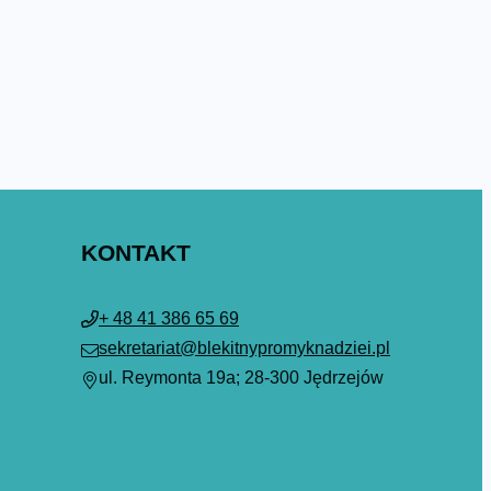
KONTAKT
+ 48 41 386 65 69
sekretariat@blekitnypromyknadziei.pl
ul. Reymonta 19a; 28-300 Jędrzejów