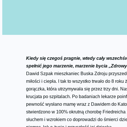
Kiedy się cze­goś prag­nie, wte­dy cały wszechś
spełnić jego marzenie, marzenie bycia „Zdrow
Dawid Szpak mieszkaniec Buska Zdroju przyszedł 
miłości i ciepła. I tak to wszystko trwało do 8 r
gorączka, która utrzymywała się przez trzy dni. 
krucjata po szpitalach. Po badaniach lekarze po
pewność wysłano mamę wraz z Dawidem do Katowi
stwierdzono w 100% okrutną chorobę Friedreicha
słuchem i wzrokiem co doprowadzi do śmierci dzie