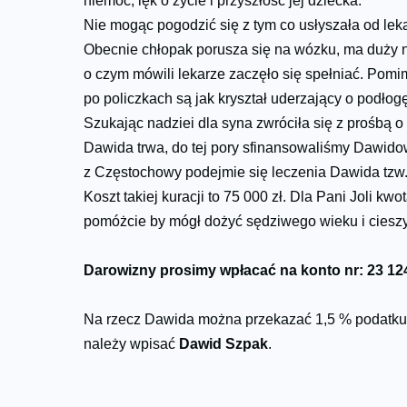
niemoc, lęk o życie i przyszłość jej dziecka.
Nie mogąc pogodzić się z tym co usłyszała od leka
Obecnie chłopak porusza się na wózku, ma duży n
o czym mówili lekarze zaczęło się spełniać. Pomim
po policzkach są jak kryształ uderzający o podłog
Szukając nadziei dla syna zwróciła się z prośbą o
Dawida trwa, do tej pory sfinansowaliśmy Dawidow
z Częstochowy podejmie się leczenia Dawida tzw.
Koszt takiej kuracji to 75 000 zł. Dla Pani Joli k
pomóżcie by mógł dożyć sędziwego wieku i cieszy
Darowizny prosimy wpłacać na konto nr: 23 12
Na rzecz Dawida można przekazać 1,5 % podatku 
należy wpisać
Dawid Szpak
.