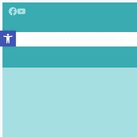
Przejdź
do
treści
Otwórz pasek narzędzi
O NAS
BŁĘKITNA KAWIARNIA
FUNDACJA
AK