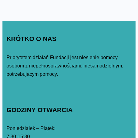
KRÓTKO O NAS
Priorytetem działań Fundacji jest niesienie pomocy
osobom z niepełnosprawnościami, niesamodzielnym,
potrzebującym pomocy.
GODZINY OTWARCIA
Poniedziałek – Piątek:
7:30-15:30