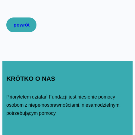
powrót
KRÓTKO O NAS
Priorytetem działań Fundacji jest niesienie pomocy
osobom z niepełnosprawnościami, niesamodzielnym,
potrzebującym pomocy.