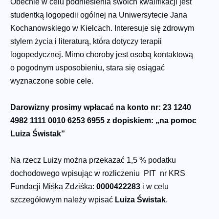
Obecnie w celu podniesienia swoich kwalifikacji jest
studentką logopedii ogólnej na Uniwersytecie Jana
Kochanowskiego w Kielcach. Interesuje się zdrowym
stylem życia i literaturą, która dotyczy terapii
logopedycznej. Mimo choroby jest osobą kontaktową
o pogodnym usposobieniu, stara się osiągać
wyznaczone sobie cele.
Darowizny prosimy wpłacać na konto nr:
23 1240
4982 1111 0010 6253 6955 z dopiskiem: „na pomoc
Luiza Świstak”
Na rzecz Luizy można przekazać 1,5 % podatku
dochodowego wpisując w rozliczeniu PIT nr KRS
Fundacji Miśka Zdziśka:
0000422283
i w celu
szczegółowym należy wpisać
Luiza Świstak
.