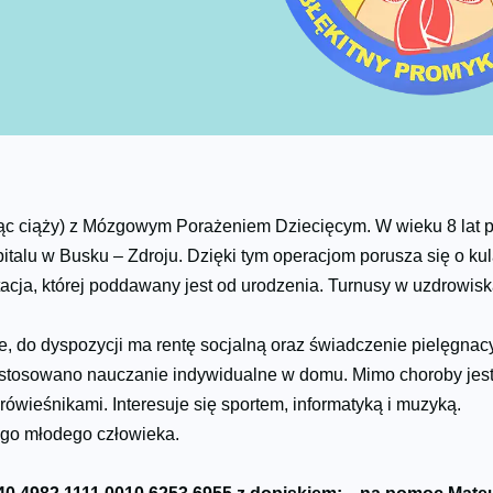
siąc ciąży) z Mózgowym Porażeniem Dziecięcym. W wieku 8 lat 
italu w Busku – Zdroju. Dzięki tym operacjom porusza się o k
litacja, której poddawany jest od urodzenia. Turnusy w uzdrowis
do dyspozycji ma rentę socjalną oraz świadczenie pielęgnacyj
 zastosowano nauczanie indywidualne w domu. Mimo choroby j
ówieśnikami. Interesuje się sportem, informatyką i muzyką.
ego młodego człowieka.