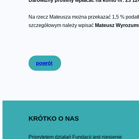
Darowizny prosimy wpłacać na konto nr: 23 12
Na rzecz Mateusza można przekazać 1,5 % podat
szczegółowym należy wpisać
Mateusz Wyrozums
powrót
KRÓTKO O NAS
Priorytetem działań Fundacji jest niesienie