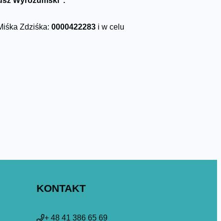
eusz Wyrozumski”.
Miśka Zdziśka:
0000422283
i w celu
KONTAKT
+ 48 41 386 65 69