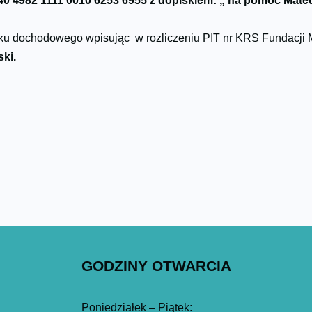
40 4982 1111 0010 6253 6955 z dopiskiem: „ na pomoc Mat
ku dochodowego wpisując w rozliczeniu PIT nr KRS Fundacji 
ki.
GODZINY OTWARCIA
Poniedziałek – Piątek: