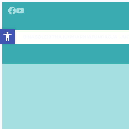
Przejdź
do
treści
Otwórz pasek narzędzi
O NAS
BŁĘKITNA KAWIARNIA
FUNDACJA
AK