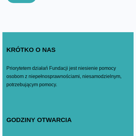
KRÓTKO O NAS
Priorytetem działań Fundacji jest niesienie pomocy
osobom z niepełnosprawnościami, niesamodzielnym,
potrzebującym pomocy.
GODZINY OTWARCIA