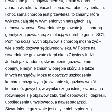
i związane jest z pojawianiem się zmian w obrębie
aparatu wzroku, w płucach, sercu, wątrobie czy nerkach.
I choć sama choroba jest przewlekła, to zmiany, które
wykształcają się w wymienionych narządach, są
nienowotworowe. Stwardnienie guzowate jest chorobą
genetyczną powiązaną z mutacją w obrębie genu TSC1.
Pomimo uciążliwych objawów, z chorobą można żyć –
wiele osób dożywa sędziwego wieku. W Polsce na
stwardnienie guzowate cierpi około 7 tysięcy ludzi.
Jednak jak wiadomo, stwardnienie guzowate nie
obejmuje jedynie zmian w obrębie skóry, ale także
innych narządów. Może to dotyczyć uszkodzenia
komórek mózgowych (rozwijanie się guzków wokół
komór mózgowych), w wyniku czego istnieje szansa na
rozwinięcie się objawów zaburzeń osobowości, depresji,
upośledzenia umysłowego, a nawet padaczki.
Stwardnienie guzowate jest o tyle niebezpieczną