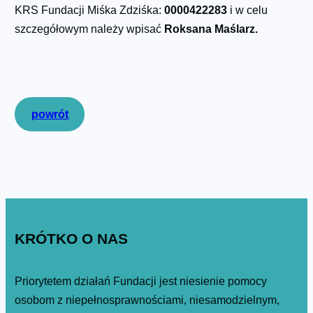
KRS Fundacji Miśka Zdziśka:
0000422283
i w celu
szczegółowym należy wpisać
Roksana Maślarz.
powrót
KRÓTKO O NAS
Priorytetem działań Fundacji jest niesienie pomocy
osobom z niepełnosprawnościami, niesamodzielnym,