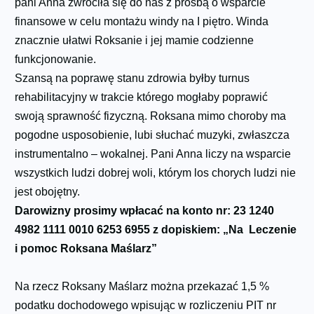
pani Anna zwróciła się do nas z prośbą o wsparcie
finansowe w celu montażu windy na I piętro. Winda
znacznie ułatwi Roksanie i jej mamie codzienne
funkcjonowanie.
Szansą na poprawę stanu zdrowia byłby turnus
rehabilitacyjny w trakcie którego mogłaby poprawić
swoją sprawność fizyczną. Roksana mimo choroby ma
pogodne usposobienie, lubi słuchać muzyki, zwłaszcza
instrumentalno – wokalnej. Pani Anna liczy na wsparcie
wszystkich ludzi dobrej woli, którym los chorych ludzi nie
jest obojętny.
Darowizny prosimy wpłacać na konto nr:
23 1240
4982 1111 0010 6253 6955 z dopiskiem: „Na Leczenie
i pomoc Roksana Maślarz”
Na rzecz Roksany Maślarz można przekazać 1,5 %
podatku dochodowego wpisując w rozliczeniu PIT nr