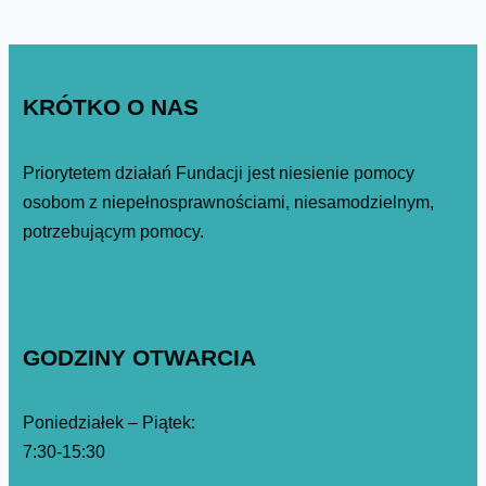
KRÓTKO O NAS
Priorytetem działań Fundacji jest niesienie pomocy
osobom z niepełnosprawnościami, niesamodzielnym,
potrzebującym pomocy.
GODZINY OTWARCIA
Poniedziałek – Piątek:
7:30-15:30